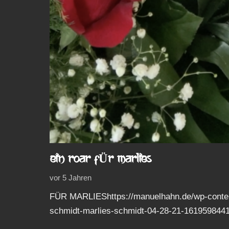
EIN ROAR FÜR MARLIES
vor 5 Jahren
FÜR MARLIEShttps://manuelhahn.de/wp-conten
schmidt-marlies-schmidt-04-28-21-161959844