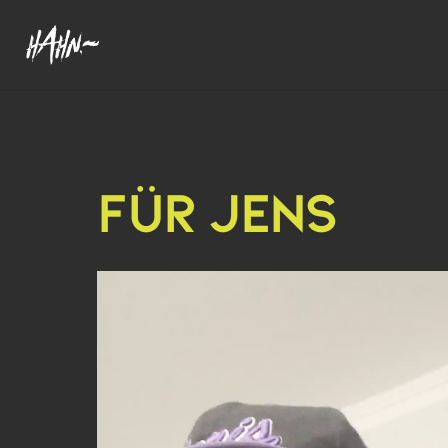
FÜR JENS
Video-
Player