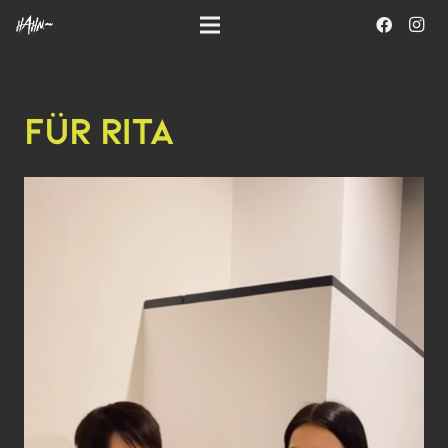
FÜR RITA
Video-
Player