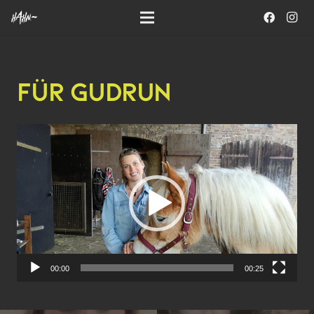
FÜR GUDRUN
Video-
Player
00:00
00:25